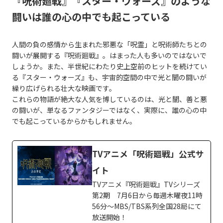
『呪術廻戦』『スター・ウォーズ』のような
闘いは誰の心の中でも起こっている
人間の負の感情から生まれた邪悪な「呪霊」と呪術師たちとの
闘いが展開する『呪術廻戦』。はまった人も多いのではないで
しょうか。また、半世紀にわたり史上空前のヒットを続けてい
る『スター・ウォーズ』も、宇宙的空間の中で光と闇の闘いが
繰り広げられる壮大な映画です。
これらの物語が絶大な人気を博しているのは、光と闇、善と悪
の闘いが、単なるファンタジーではなく、実際に、誰の心の中
でも起こっているからかもしれません。
TVアニメ「呪術廻戦」公式サ
イト
TVアニメ『呪術廻戦』TVシリーズ
第2期 7月6日から毎週木曜夜11時
56分～MBS/TBS系列全国28局にて
放送開始！