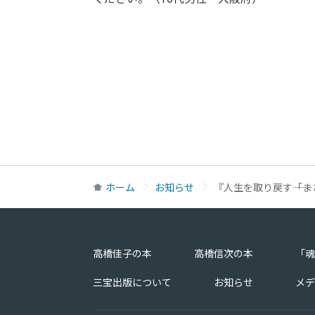
ホーム
お知らせ
『人生を取り戻す――「
高橋佳子の本
高橋信次の本
「魂
三宝出版について
お知らせ
メデ