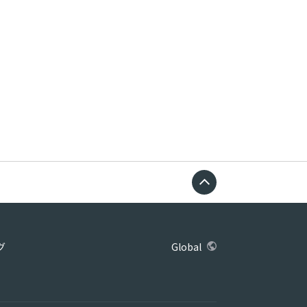
グ
Global