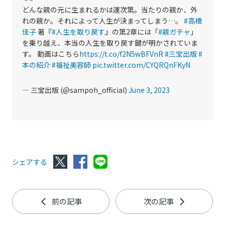
どんな親の元に生まれるかは運次第。当たりの親か、外
れの親か。それによって人生が決まってしまう…。
#高橋
佳子
著『
#人生を取り戻す
』の第2章には「
#親ガチャ
」
を乗り越え、本当の人生を取り戻す鍵が明かされていま
す。 動画はこちら
https://t.co/f2N5wBFVnR
#三宝出版
#
本の紹介
#福祉美容師
pic.twitter.com/CYQRQnFKyN
— 三宝出版 (@sampoh_official)
June 3, 2023
シェアする
前の記事
次の記事