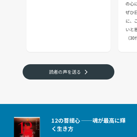
の心
ぜひ
に、
いと
（3
読者の声を送る
12の菩提心 ──魂が最高に輝
く生き方