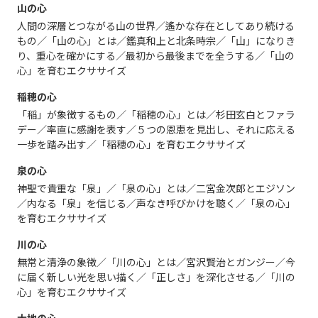
山の心
人間の深層とつながる山の世界／遙かな存在としてあり続ける
もの／「山の心」とは／鑑真和上と北条時宗／「山」になりき
り、重心を確かにする／最初から最後までを全うする／「山の
心」を育むエクササイズ
稲穂の心
「稲」が象徴するもの／「稲穂の心」とは／杉田玄白とファラ
デー／率直に感謝を表す／５つの恩恵を見出し、それに応える
一歩を踏み出す／「稲穂の心」を育むエクササイズ
泉の心
神聖で貴重な「泉」／「泉の心」とは／二宮金次郎とエジソン
／内なる「泉」を信じる／声なき呼びかけを聴く／「泉の心」
を育むエクササイズ
川の心
無常と清浄の象徴／「川の心」とは／宮沢賢治とガンジー／今
に届く新しい光を思い描く／「正しさ」を深化させる／「川の
心」を育むエクササイズ