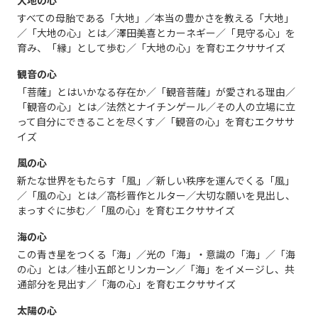
大地の心
すべての母胎である「大地」／本当の豊かさを教える「大地」
／「大地の心」とは／澤田美喜とカーネギー／「見守る心」を
育み、「縁」として歩む／「大地の心」を育むエクササイズ
観音の心
「菩薩」とはいかなる存在か／「観音菩薩」が愛される理由／
「観音の心」とは／法然とナイチンゲール／その人の立場に立
って自分にできることを尽くす／「観音の心」を育むエクササ
イズ
風の心
新たな世界をもたらす「風」／新しい秩序を運んでくる「風」
／「風の心」とは／高杉晋作とルター／大切な願いを見出し、
まっすぐに歩む／「風の心」を育むエクササイズ
海の心
この青き星をつくる「海」／光の「海」・意識の「海」／「海
の心」とは／桂小五郎とリンカーン／「海」をイメージし、共
通部分を見出す／「海の心」を育むエクササイズ
太陽の心