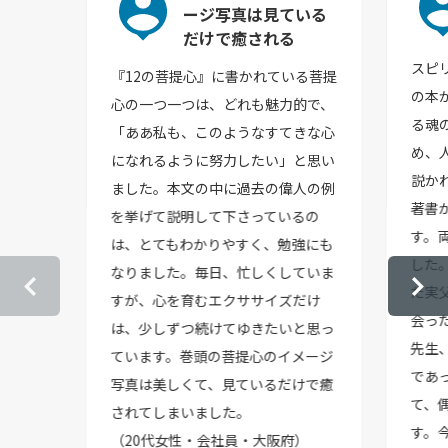
ージ写真は見ている
だけで癒される
スピ
『12の菩提心』に書かれている菩提
の本
心の一つ一つは、どれも魅力的で、
る魂
「ああ私も、このようなすてきな心
め、
になれるように努力したい」と思い
説か
ました。本文の中に過去の偉人の例
著書
を挙げて説明して下さっているの
す。
は、とてもわかりやすく、勉強にも
した
なりました。毎日、忙しくしていま
た実
すが、心を育むエクササイズだけ
会っ
は、少しずつ続けてゆきたいと思っ
先生
ています。巻頭の菩提心のイメージ
であ
写真は美しくて、見ているだけで癒
て、
されてしまいました。
す。
（20代女性・会社員・大阪府）