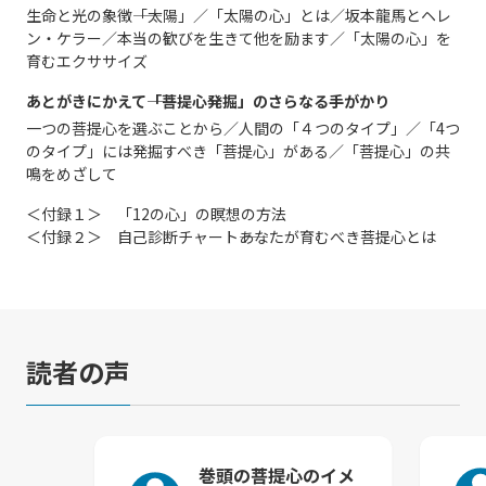
生命と光の象徴――「太陽」／「太陽の心」とは／坂本龍馬とヘレ
ン・ケラー／本当の歓びを生きて他を励ます／「太陽の心」を
育むエクササイズ
あとがきにかえて――「菩提心発掘」のさらなる手がかり
一つの菩提心を選ぶことから／人間の「４つのタイプ」／「4つ
のタイプ」には発掘すべき「菩提心」がある／「菩提心」の共
鳴をめざして
＜付録１＞ 「12の心」の瞑想の方法
＜付録２＞ 自己診断チャート――あなたが育むべき菩提心とは
読者の声
巻頭の菩提心のイメ