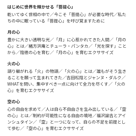
はじめに――世界を輝かせる「菩提心」
乾いてゆく世相の中で／今こそ「菩提心」が必要な時代／私た
ちの中に眠っている「菩提心」を呼び覚ますために
月の心
豊かに大きい透明な光／「月」に心惹かれてきた人間／「月の
心」とは／緒方洪庵とチューラ・パンタカ／「光を探す」こと
から／陰徳の心を育む／「月の心」を育むエクササイズ
火の心
語り継がれる「火」の物語／「火の心」とは／誰もがそう生き
ることを願って生まれてきた／吉田松陰とジャンヌ・ダルク／
WHATを問い、集中すべき一点に向けて全力を尽くす／「火の
心」を育むエクササイズ
空の心
心の自由を求めて／人は自ら不自由さを生み出している／「空
の心」とは／制約が可能性になる自由の境地／福沢諭吉とアイ
ンシュタイン／「空」と一つになって、自らの不足を前提とし
て歩む／「空の心」を育むエクササイズ